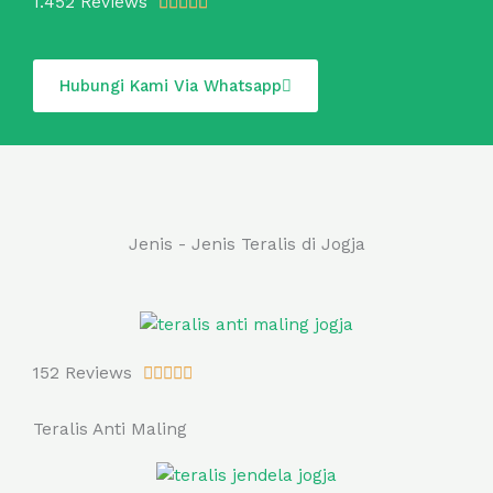
R
1.452 Reviews





a
t
e
Hubungi Kami Via Whatsapp
d
5
o
u
t
o
Jenis - Jenis Teralis di Jogja
f
5
R
152 Reviews





a
t
Teralis Anti Maling
e
d