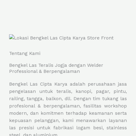
o
u
t
o
f
5
Tentang Kami
Bengkel Las Teralis Jogja dengan Welder
Professional & Berpengalaman
Bengkel Las Cipta Karya adalah perusahaan jasa
pengelasan untuk teralis, kanopi, pagar, pintu,
railing, tangga, balkon, dll. Dengan tim tukang las
profesional & berpengalaman, fasilitas workshop
modern, dan komitmen terhadap keamanan serta
kepuasan pelanggan, kami menawarkan layanan
las presisi untuk fabrikasi logam besi, stainless
steel, dan aluminium.