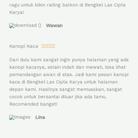
ragu untuk bikin railing balkon di Bengkel Las Cipta
u
Karya!
t
o
Wawan
f
5
R
Kanopi Kaca





a
Dari dulu kami sangat ingin punya halaman yang ada
t
kanopi kacanya, selain indah dan mewah, bisa lihat
e
pemandangan awan di atas. Jadi kami pesan kanopi
d
kaca di Bengkel Las Cipta Karya untuk halaman
5
depan kami. Hasilnya sangat memuaskan, sangat
o
cocok untuk bersantai diluar jika ada tamu.
u
Recomended banget!
t
o
Lina
f
5