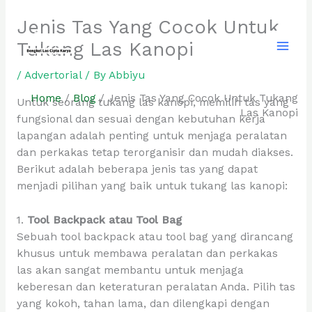
Skip
Jenis Tas Yang Cocok Untuk
to
content
Tukang Las Kanopi
/
Advertorial
/ By
Abbiyu
Home
/
Blog
/
Jenis Tas Yang Cocok Untuk Tukang
Untuk seorang tukang las kanopi, memilih tas yang
Las Kanopi
fungsional dan sesuai dengan kebutuhan kerja
lapangan adalah penting untuk menjaga peralatan
dan perkakas tetap terorganisir dan mudah diakses.
Berikut adalah beberapa jenis tas yang dapat
menjadi pilihan yang baik untuk tukang las kanopi:
1.
Tool Backpack atau Tool Bag
Sebuah tool backpack atau tool bag yang dirancang
khusus untuk membawa peralatan dan perkakas
las akan sangat membantu untuk menjaga
keberesan dan keteraturan peralatan Anda. Pilih tas
yang kokoh, tahan lama, dan dilengkapi dengan