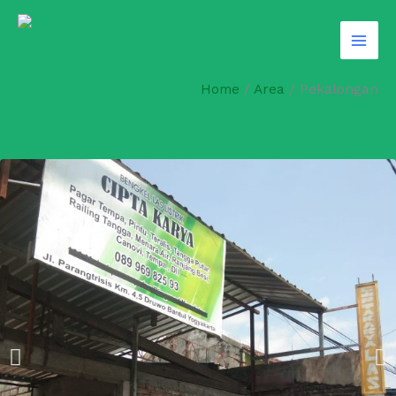
Skip
to
content
Home
/
Area
/
Pekalongan