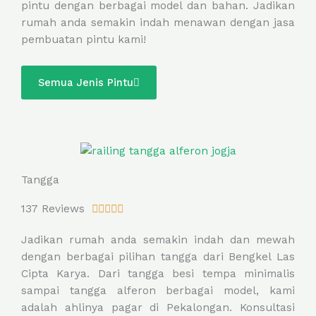
pintu dengan berbagai model dan bahan. Jadikan
5
rumah anda semakin indah menawan dengan jasa
o
pembuatan pintu kami!
u
t
o
Semua Jenis Pintu
f
5
Tangga
R
137 Reviews





a
Jadikan rumah anda semakin indah dan mewah
t
dengan berbagai pilihan tangga dari Bengkel Las
e
Cipta Karya. Dari tangga besi tempa minimalis
d
sampai tangga alferon berbagai model, kami
5
adalah ahlinya pagar di Pekalongan. Konsultasi
o