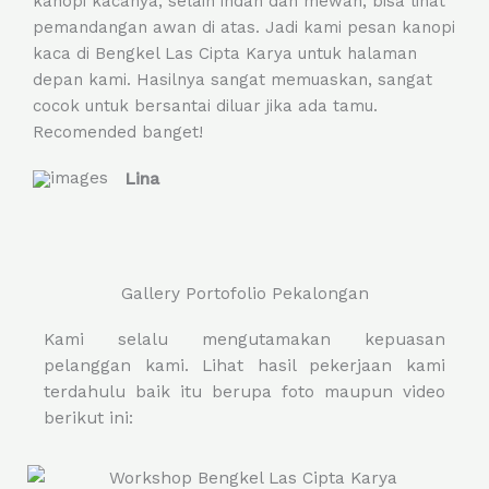
kanopi kacanya, selain indah dan mewah, bisa lihat
e
pemandangan awan di atas. Jadi kami pesan kanopi
d
kaca di Bengkel Las Cipta Karya untuk halaman
5
depan kami. Hasilnya sangat memuaskan, sangat
o
cocok untuk bersantai diluar jika ada tamu.
u
Recomended banget!
t
o
Lina
f
5
Gallery Portofolio Pekalongan
Kami selalu mengutamakan kepuasan
pelanggan kami. Lihat hasil pekerjaan kami
terdahulu baik itu berupa foto maupun video
berikut ini: