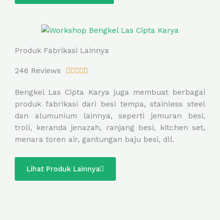
f
5
Produk Fabrikasi Lainnya
R
246 Reviews





a
Bengkel Las Cipta Karya juga membuat berbagai
t
produk fabrikasi dari besi tempa, stainless steel
e
dan alumunium lainnya, seperti jemuran besi,
d
troli, keranda jenazah, ranjang besi, kitchen set,
5
menara toren air, gantungan baju besi, dll.
o
u
t
Lihat Produk Lainnya
o
f
5