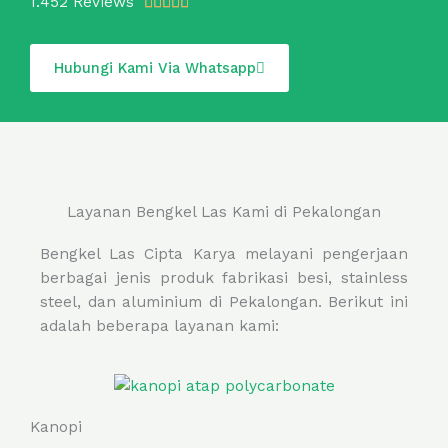
R
1.452 Reviews





a
t
Hubungi Kami Via Whatsapp
e
d
5
o
u
t
Layanan Bengkel Las Kami di Pekalongan
o
f
Bengkel Las Cipta Karya melayani pengerjaan
5
berbagai jenis produk fabrikasi besi, stainless
steel, dan aluminium di Pekalongan. Berikut ini
adalah beberapa layanan kami:
Kanopi