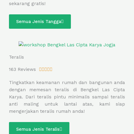
sekarang gratis!
u
t
o
Semua Jenis Tangga
f
5
Teralis
R
163 Reviews





a
Tingkatkan keamanan rumah dan bangunan anda
t
dengan memesan teralis di Bengkel Las Cipta
e
Karya. Dari teralis pintu minimalis sampai teralis
d
anti maling untuk lantai atas, kami siap
5
mengerjakan teralis rumah anda!
o
u
t
Semua Jenis Teralis
o