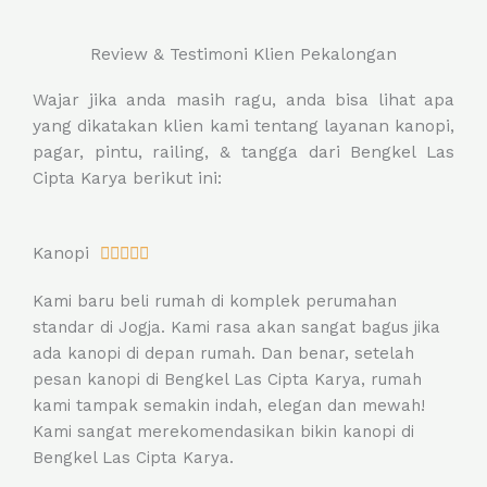
Review & Testimoni Klien Pekalongan
Wajar jika anda masih ragu, anda bisa lihat apa
yang dikatakan klien kami tentang layanan kanopi,
pagar, pintu, railing, & tangga dari Bengkel Las
Cipta Karya berikut ini:
R
Kanopi





a
Kami baru beli rumah di komplek perumahan
t
standar di Jogja. Kami rasa akan sangat bagus jika
e
ada kanopi di depan rumah. Dan benar, setelah
d
pesan kanopi di Bengkel Las Cipta Karya, rumah
5
kami tampak semakin indah, elegan dan mewah!
o
Kami sangat merekomendasikan bikin kanopi di
u
Bengkel Las Cipta Karya.
t
o