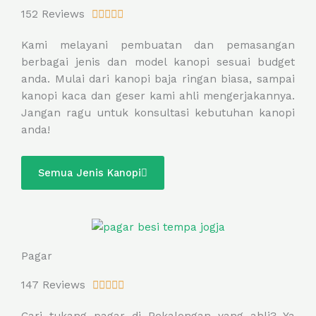
R
152 Reviews





a
Kami melayani pembuatan dan pemasangan
t
berbagai jenis dan model kanopi sesuai budget
e
anda. Mulai dari kanopi baja ringan biasa, sampai
d
kanopi kaca dan geser kami ahli mengerjakannya.
5
Jangan ragu untuk konsultasi kebutuhan kanopi
o
anda!
u
t
o
Semua Jenis Kanopi
f
5
Pagar
R
147 Reviews





a
Cari tukang pagar di Pekalongan yang ahli? Ya