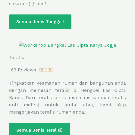
sekarang gratis!
u
t
o
Semua Jenis Tangga
f
5
Teralis
R
163 Reviews





a
Tingkatkan keamanan rumah dan bangunan anda
t
dengan memesan teralis di Bengkel Las Cipta
e
Karya. Dari teralis pintu minimalis sampai teralis
d
anti maling untuk lantai atas, kami siap
5
mengerjakan teralis rumah anda!
o
u
t
Semua Jenis Teralis
o