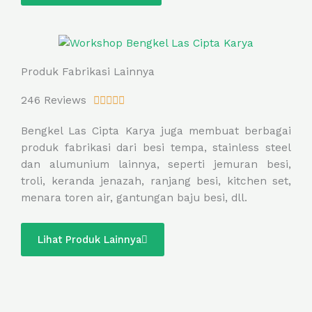
f
5
Produk Fabrikasi Lainnya
R
246 Reviews





a
Bengkel Las Cipta Karya juga membuat berbagai
t
produk fabrikasi dari besi tempa, stainless steel
e
dan alumunium lainnya, seperti jemuran besi,
d
troli, keranda jenazah, ranjang besi, kitchen set,
5
menara toren air, gantungan baju besi, dll.
o
u
t
Lihat Produk Lainnya
o
f
5