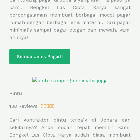
t
kami. Bengkel Las Cipta Karya sangat
e
berpengalaman membuat berbagai model pagar
d
rumah dengan berbagai jenis material. Dari pagar
5
minimalis sampai pagar elegan dan mewah, kami
o
ahlinya!
u
t
o
Semua Jenis Pagar
f
5
Pintu
R
138 Reviews





a
Cari kontraktor pintu terbaik di Jepara dan
t
sekitarnya? Anda sudah tepat memilih kami.
e
Bengkel Las Cipta Karya sudah biasa membuat
d