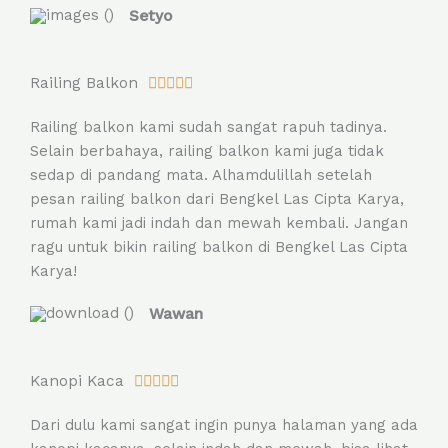
Setyo
f
5
R
Railing Balkon





a
Railing balkon kami sudah sangat rapuh tadinya.
t
Selain berbahaya, railing balkon kami juga tidak
e
sedap di pandang mata. Alhamdulillah setelah
d
pesan railing balkon dari Bengkel Las Cipta Karya,
5
rumah kami jadi indah dan mewah kembali. Jangan
o
ragu untuk bikin railing balkon di Bengkel Las Cipta
u
Karya!
t
o
Wawan
f
5
R
Kanopi Kaca





a
Dari dulu kami sangat ingin punya halaman yang ada
t