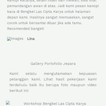
kanopi kacanya, selain indah dan mewah, bisa lihat
e
pemandangan awan di atas. Jadi kami pesan kanopi
d
kaca di Bengkel Las Cipta Karya untuk halaman
5
depan kami. Hasilnya sangat memuaskan, sangat
o
cocok untuk bersantai diluar jika ada tamu.
u
Recomended banget!
t
o
Lina
f
5
Gallery Portofolio Jepara
Kami selalu mengutamakan kepuasan
pelanggan kami. Lihat hasil pekerjaan kami
terdahulu baik itu berupa foto maupun video
berikut ini: