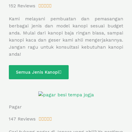
R
152 Reviews





a
Kami melayani pembuatan dan pemasangan
t
berbagai jenis dan model kanopi sesuai budget
e
anda. Mulai dari kanopi baja ringan biasa, sampai
d
kanopi kaca dan geser kami ahli mengerjakannya.
5
Jangan ragu untuk konsultasi kebutuhan kanopi
o
anda!
u
t
o
Semua Jenis Kanopi
f
5
Pagar
R
147 Reviews





a
Cari tukang pagar di Jepara yang ahli? Ya pastinya