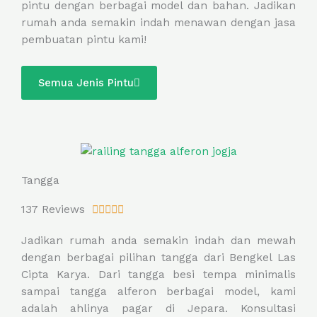
pintu dengan berbagai model dan bahan. Jadikan
5
rumah anda semakin indah menawan dengan jasa
o
pembuatan pintu kami!
u
t
o
Semua Jenis Pintu
f
5
Tangga
R
137 Reviews





a
Jadikan rumah anda semakin indah dan mewah
t
dengan berbagai pilihan tangga dari Bengkel Las
e
Cipta Karya. Dari tangga besi tempa minimalis
d
sampai tangga alferon berbagai model, kami
5
adalah ahlinya pagar di Jepara. Konsultasi
o