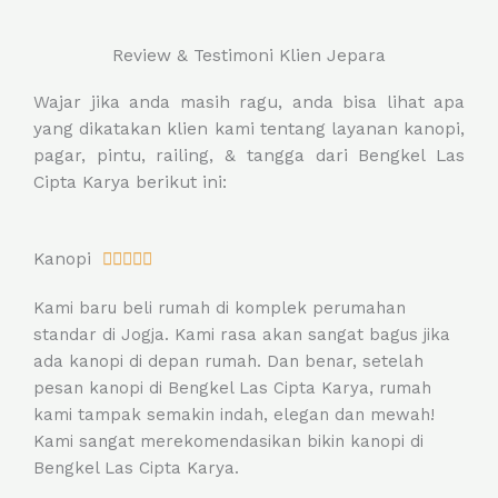
Review & Testimoni Klien Jepara
Wajar jika anda masih ragu, anda bisa lihat apa
yang dikatakan klien kami tentang layanan kanopi,
pagar, pintu, railing, & tangga dari Bengkel Las
Cipta Karya berikut ini:
R
Kanopi





a
Kami baru beli rumah di komplek perumahan
t
standar di Jogja. Kami rasa akan sangat bagus jika
e
ada kanopi di depan rumah. Dan benar, setelah
d
pesan kanopi di Bengkel Las Cipta Karya, rumah
5
kami tampak semakin indah, elegan dan mewah!
o
Kami sangat merekomendasikan bikin kanopi di
u
Bengkel Las Cipta Karya.
t
o