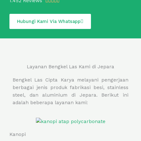
R
1.452 Reviews





a
t
Hubungi Kami Via Whatsapp
e
d
5
o
u
t
Layanan Bengkel Las Kami di Jepara
o
f
Bengkel Las Cipta Karya melayani pengerjaan
5
berbagai jenis produk fabrikasi besi, stainless
steel, dan aluminium di Jepara. Berikut ini
adalah beberapa layanan kami:
Kanopi