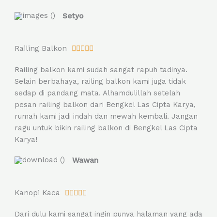
o
Setyo
f
5
R
Railing Balkon





a
Railing balkon kami sudah sangat rapuh tadinya.
t
Selain berbahaya, railing balkon kami juga tidak
e
sedap di pandang mata. Alhamdulillah setelah
d
pesan railing balkon dari Bengkel Las Cipta Karya,
5
rumah kami jadi indah dan mewah kembali. Jangan
o
ragu untuk bikin railing balkon di Bengkel Las Cipta
u
Karya!
t
o
Wawan
f
5
R
Kanopi Kaca





a
Dari dulu kami sangat ingin punya halaman yang ada
t