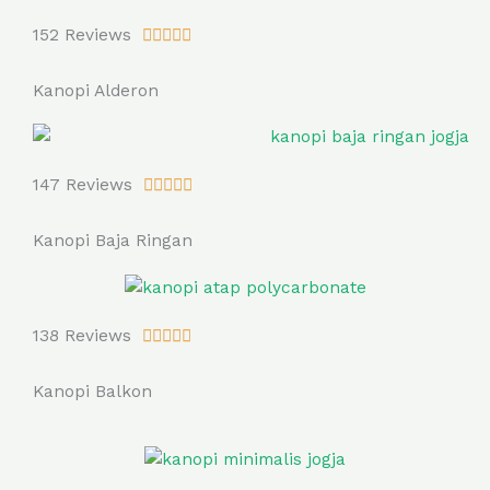
R
152 Reviews





a
t
Kanopi Alderon
e
d
5
R
147 Reviews





o
a
u
t
Kanopi Baja Ringan
t
e
o
d
f
5
5
R
138 Reviews





o
a
u
t
Kanopi Balkon
t
e
o
d
f
5
5