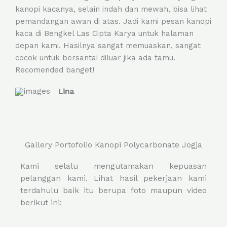
kanopi kacanya, selain indah dan mewah, bisa lihat
e
pemandangan awan di atas. Jadi kami pesan kanopi
d
kaca di Bengkel Las Cipta Karya untuk halaman
5
depan kami. Hasilnya sangat memuaskan, sangat
o
cocok untuk bersantai diluar jika ada tamu.
u
Recomended banget!
t
o
Lina
f
5
Gallery Portofolio Kanopi Polycarbonate Jogja
Kami selalu mengutamakan kepuasan
pelanggan kami. Lihat hasil pekerjaan kami
terdahulu baik itu berupa foto maupun video
berikut ini: