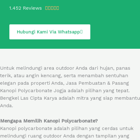
R
1.452 Reviews





a
t
e
Hubungi Kami Via Whatsapp
d
5
o
u
t
Untuk melindungi area outdoor Anda dari hujan, panas
o
terik, atau angin kencang, serta menambah sentuhan
f
elegan pada properti Anda, Jasa Pembuatan & Pasang
5
Kanopi Polycarbonate Jogja adalah pilihan yang tepat.
Bengkel Las Cipta Karya adalah mitra yang siap membantu
Anda.
Mengapa Memilih Kanopi Polycarbonate?
Kanopi polycarbonate adalah pilihan yang cerdas untuk
melindungi ruang outdoor Anda dengan tampilan yang