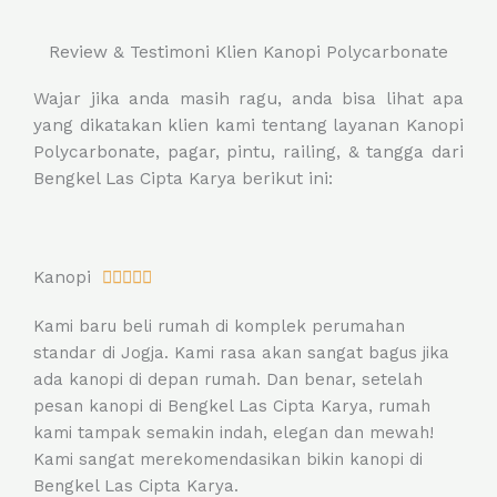
Review & Testimoni Klien Kanopi Polycarbonate
Wajar jika anda masih ragu, anda bisa lihat apa
yang dikatakan klien kami tentang layanan Kanopi
Polycarbonate, pagar, pintu, railing, & tangga dari
Bengkel Las Cipta Karya berikut ini:
R
Kanopi





a
Kami baru beli rumah di komplek perumahan
t
standar di Jogja. Kami rasa akan sangat bagus jika
e
ada kanopi di depan rumah. Dan benar, setelah
d
pesan kanopi di Bengkel Las Cipta Karya, rumah
5
kami tampak semakin indah, elegan dan mewah!
o
Kami sangat merekomendasikan bikin kanopi di
u
Bengkel Las Cipta Karya.
t