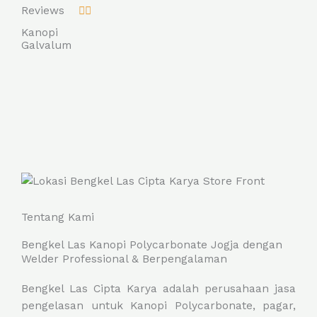
a
Reviews


o
f
f
t
Kanopi
f
5
5
e
Galvalum
5
d
5
o
u
t
o
f
5
Tentang Kami
Bengkel Las Kanopi Polycarbonate Jogja dengan
Welder Professional & Berpengalaman
Bengkel Las Cipta Karya adalah perusahaan jasa
pengelasan untuk Kanopi Polycarbonate, pagar,