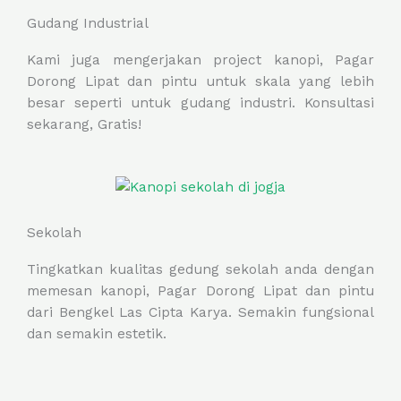
Gudang Industrial
Kami juga mengerjakan project kanopi, Pagar
Dorong Lipat dan pintu untuk skala yang lebih
besar seperti untuk gudang industri. Konsultasi
sekarang, Gratis!
Sekolah
Tingkatkan kualitas gedung sekolah anda dengan
memesan kanopi, Pagar Dorong Lipat dan pintu
dari Bengkel Las Cipta Karya. Semakin fungsional
dan semakin estetik.