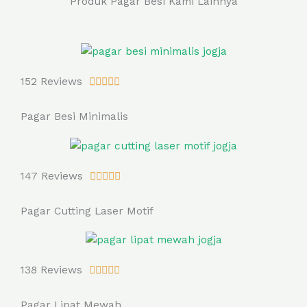
Produk Pagar Besi Kami Lainnya
R
152 Reviews





a
t
Pagar Besi Minimalis
e
d
5
R
147 Reviews





o
a
u
t
Pagar Cutting Laser Motif
t
e
o
d
f
5
5
R
138 Reviews





o
a
u
t
Pagar Lipat Mewah
t