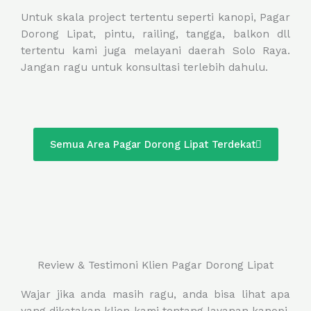
Untuk skala project tertentu seperti kanopi, Pagar
Dorong Lipat, pintu, railing, tangga, balkon dll
tertentu kami juga melayani daerah Solo Raya.
Jangan ragu untuk konsultasi terlebih dahulu.
Semua Area Pagar Dorong Lipat Terdekat
Review & Testimoni Klien Pagar Dorong Lipat
Wajar jika anda masih ragu, anda bisa lihat apa