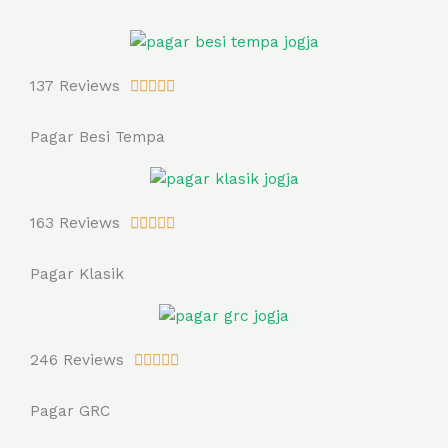
o
d
f
5
5
o
R
137 Reviews





u
a
t
t
Pagar Besi Tempa
o
e
f
d
5
5
R
163 Reviews





o
a
u
t
Pagar Klasik
t
e
o
d
f
5
5
R
246 Reviews





o
a
u
t
Pagar GRC
t
e
o