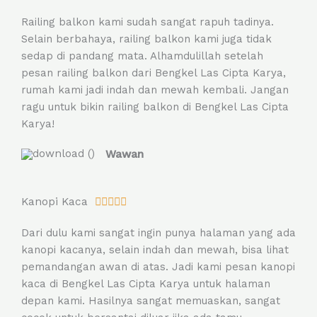
a
Railing balkon kami sudah sangat rapuh tadinya.
t
Selain berbahaya, railing balkon kami juga tidak
e
sedap di pandang mata. Alhamdulillah setelah
d
pesan railing balkon dari Bengkel Las Cipta Karya,
5
rumah kami jadi indah dan mewah kembali. Jangan
o
ragu untuk bikin railing balkon di Bengkel Las Cipta
u
Karya!
t
o
Wawan
f
5
R
Kanopi Kaca





a
Dari dulu kami sangat ingin punya halaman yang ada
t
kanopi kacanya, selain indah dan mewah, bisa lihat
e
pemandangan awan di atas. Jadi kami pesan kanopi
d
kaca di Bengkel Las Cipta Karya untuk halaman
5
depan kami. Hasilnya sangat memuaskan, sangat
o