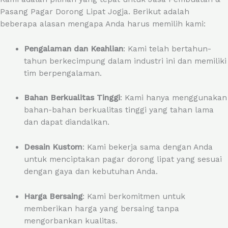
Pasang Pagar Dorong Lipat Jogja. Berikut adalah
beberapa alasan mengapa Anda harus memilih kami:
Pengalaman dan Keahlian
: Kami telah bertahun-
tahun berkecimpung dalam industri ini dan memiliki
tim berpengalaman.
Bahan Berkualitas Tinggi
: Kami hanya menggunakan
bahan-bahan berkualitas tinggi yang tahan lama
dan dapat diandalkan.
Desain Kustom
: Kami bekerja sama dengan Anda
untuk menciptakan pagar dorong lipat yang sesuai
dengan gaya dan kebutuhan Anda.
Harga Bersaing
: Kami berkomitmen untuk
memberikan harga yang bersaing tanpa
mengorbankan kualitas.