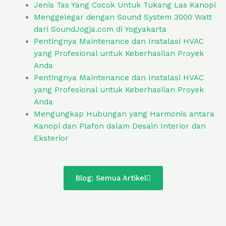
Jenis Tas Yang Cocok Untuk Tukang Las Kanopi
Menggelegar dengan Sound System 3000 Watt
dari SoundJogja.com di Yogyakarta
Pentingnya Maintenance dan Instalasi HVAC
yang Profesional untuk Keberhasilan Proyek
Anda
Pentingnya Maintenance dan Instalasi HVAC
yang Profesional untuk Keberhasilan Proyek
Anda
Mengungkap Hubungan yang Harmonis antara
Kanopi dan Plafon dalam Desain Interior dan
Eksterior
Blog: Semua Artikel