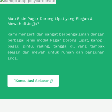
Mau Bikin Pagar Dorong Lipat yang Elegan &
Mewah di Jogja?
Kami mengerti dan sangat berpengalaman dengan
berbagai jenis model Pagar Dorong Lipat, kanopi,
pagar, pintu, railing, tangga dll yang tampak
elegan dan mewah untuk rumah dan bangunan
anda.
Konsultasi Sekarang!