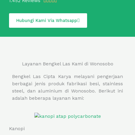
R
1.452 Reviews





a
t
Hubungi Kami Via Whatsapp
e
d
5
o
u
t
Layanan Bengkel Las Kami di Wonosobo
o
f
Bengkel Las Cipta Karya melayani pengerjaan
5
berbagai jenis produk fabrikasi besi, stainless
steel, dan aluminium di Wonosobo. Berikut ini
adalah beberapa layanan kami:
Kanopi