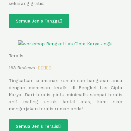
sekarang gratis!
u
t
o
Semua Jenis Tangga
f
5
Teralis
R
163 Reviews





a
Tingkatkan keamanan rumah dan bangunan anda
t
dengan memesan teralis di Bengkel Las Cipta
e
Karya. Dari teralis pintu minimalis sampai teralis
d
anti maling untuk lantai atas, kami siap
5
mengerjakan teralis rumah anda!
o
u
t
Semua Jenis Teralis
o