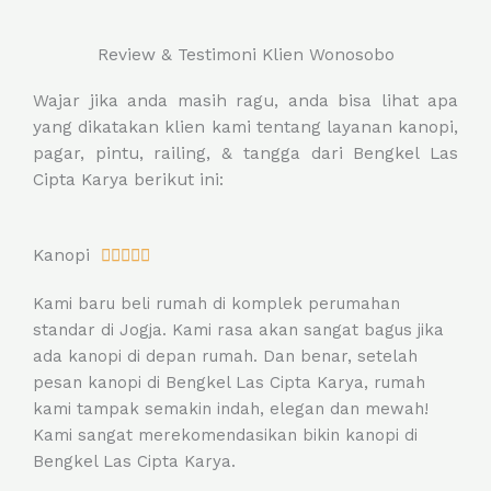
Review & Testimoni Klien Wonosobo
Wajar jika anda masih ragu, anda bisa lihat apa
yang dikatakan klien kami tentang layanan kanopi,
pagar, pintu, railing, & tangga dari Bengkel Las
Cipta Karya berikut ini:
R
Kanopi





a
Kami baru beli rumah di komplek perumahan
t
standar di Jogja. Kami rasa akan sangat bagus jika
e
ada kanopi di depan rumah. Dan benar, setelah
d
pesan kanopi di Bengkel Las Cipta Karya, rumah
5
kami tampak semakin indah, elegan dan mewah!
o
Kami sangat merekomendasikan bikin kanopi di
u
Bengkel Las Cipta Karya.
t
o