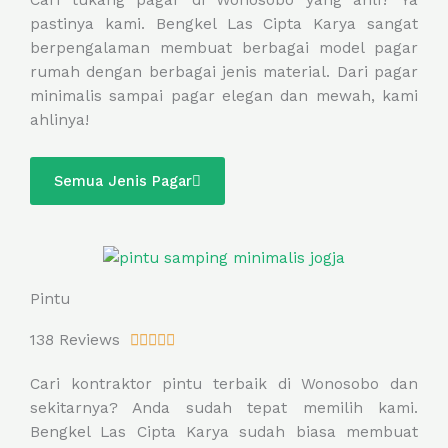
t
pastinya kami. Bengkel Las Cipta Karya sangat
e
berpengalaman membuat berbagai model pagar
d
rumah dengan berbagai jenis material. Dari pagar
5
minimalis sampai pagar elegan dan mewah, kami
o
ahlinya!
u
t
o
Semua Jenis Pagar
f
5
Pintu
R
138 Reviews





a
Cari kontraktor pintu terbaik di Wonosobo dan
t
sekitarnya? Anda sudah tepat memilih kami.
e
Bengkel Las Cipta Karya sudah biasa membuat
d