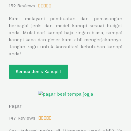
R
152 Reviews





a
Kami melayani pembuatan dan pemasangan
t
berbagai jenis dan model kanopi sesuai budget
e
anda. Mulai dari kanopi baja ringan biasa, sampai
d
kanopi kaca dan geser kami ahli mengerjakannya.
5
Jangan ragu untuk konsultasi kebutuhan kanopi
o
anda!
u
t
o
Semua Jenis Kanopi
f
5
Pagar
R
147 Reviews





a
Cari tukang pagar di Wonosobo yang ahli? Ya