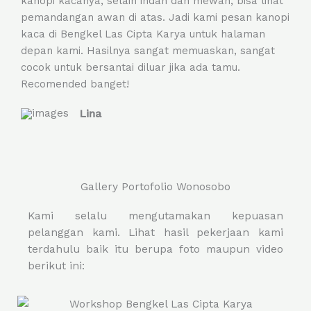
kanopi kacanya, selain indah dan mewah, bisa lihat
e
pemandangan awan di atas. Jadi kami pesan kanopi
d
kaca di Bengkel Las Cipta Karya untuk halaman
5
depan kami. Hasilnya sangat memuaskan, sangat
o
cocok untuk bersantai diluar jika ada tamu.
u
Recomended banget!
t
o
Lina
f
5
Gallery Portofolio Wonosobo
Kami selalu mengutamakan kepuasan
pelanggan kami. Lihat hasil pekerjaan kami
terdahulu baik itu berupa foto maupun video
berikut ini: