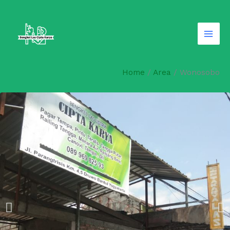
Skip
to
content
Home
/
Area
/
Wonosobo