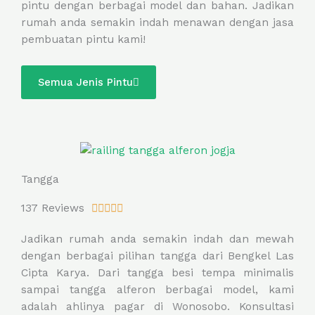
pintu dengan berbagai model dan bahan. Jadikan
5
rumah anda semakin indah menawan dengan jasa
o
pembuatan pintu kami!
u
t
o
Semua Jenis Pintu
f
5
Tangga
R
137 Reviews





a
Jadikan rumah anda semakin indah dan mewah
t
dengan berbagai pilihan tangga dari Bengkel Las
e
Cipta Karya. Dari tangga besi tempa minimalis
d
sampai tangga alferon berbagai model, kami
5
adalah ahlinya pagar di Wonosobo. Konsultasi
o