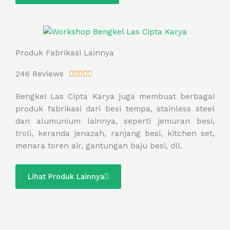
f
5
Produk Fabrikasi Lainnya
R
246 Reviews





a
Bengkel Las Cipta Karya juga membuat berbagai
t
produk fabrikasi dari besi tempa, stainless steel
e
dan alumunium lainnya, seperti jemuran besi,
d
troli, keranda jenazah, ranjang besi, kitchen set,
5
menara toren air, gantungan baju besi, dll.
o
u
t
Lihat Produk Lainnya
o
f
5