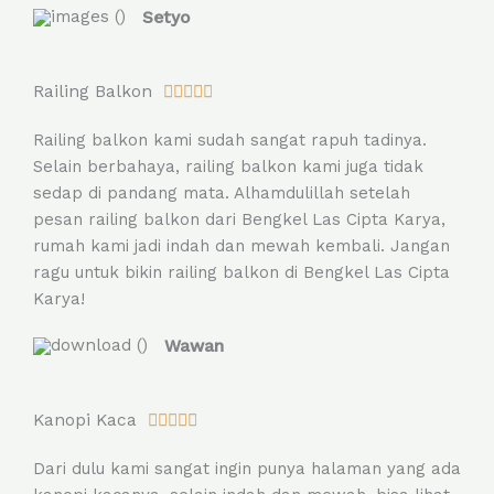
Setyo
f
5
R
Railing Balkon





a
Railing balkon kami sudah sangat rapuh tadinya.
t
Selain berbahaya, railing balkon kami juga tidak
e
sedap di pandang mata. Alhamdulillah setelah
d
pesan railing balkon dari Bengkel Las Cipta Karya,
5
rumah kami jadi indah dan mewah kembali. Jangan
o
ragu untuk bikin railing balkon di Bengkel Las Cipta
u
Karya!
t
o
Wawan
f
5
R
Kanopi Kaca





a
Dari dulu kami sangat ingin punya halaman yang ada
t