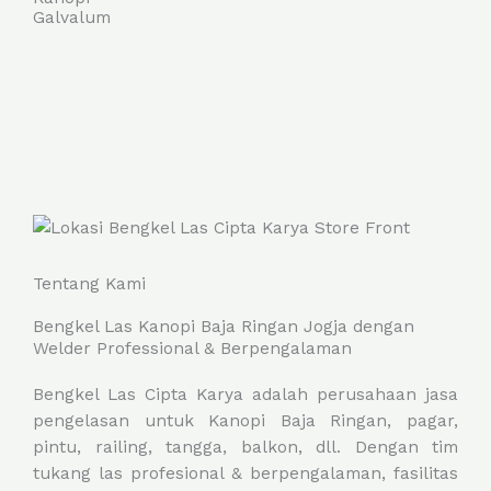
e
Galvalum
5
d
5
o
u
t
o
f
5
Tentang Kami
Bengkel Las Kanopi Baja Ringan Jogja dengan
Welder Professional & Berpengalaman
Bengkel Las Cipta Karya adalah perusahaan jasa
pengelasan untuk Kanopi Baja Ringan, pagar,
pintu, railing, tangga, balkon, dll. Dengan tim
tukang las profesional & berpengalaman, fasilitas