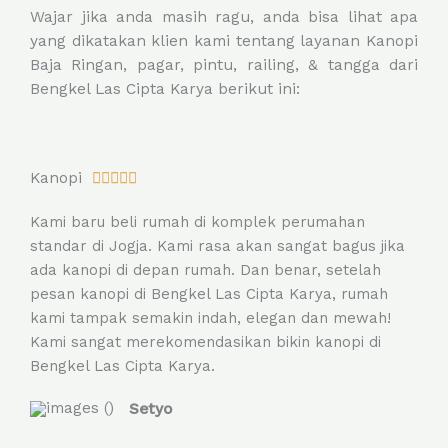
Wajar jika anda masih ragu, anda bisa lihat apa
yang dikatakan klien kami tentang layanan Kanopi
Baja Ringan, pagar, pintu, railing, & tangga dari
Bengkel Las Cipta Karya berikut ini:
R
Kanopi





a
Kami baru beli rumah di komplek perumahan
t
standar di Jogja. Kami rasa akan sangat bagus jika
e
ada kanopi di depan rumah. Dan benar, setelah
d
pesan kanopi di Bengkel Las Cipta Karya, rumah
5
kami tampak semakin indah, elegan dan mewah!
o
Kami sangat merekomendasikan bikin kanopi di
u
Bengkel Las Cipta Karya.
t
o
Setyo
f
5