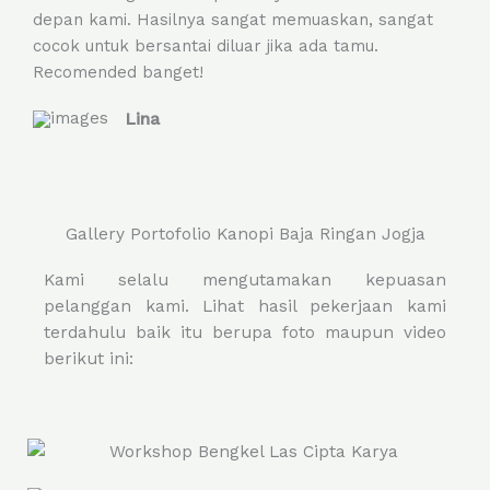
depan kami. Hasilnya sangat memuaskan, sangat
o
cocok untuk bersantai diluar jika ada tamu.
u
Recomended banget!
t
o
Lina
f
5
Gallery Portofolio Kanopi Baja Ringan Jogja
Kami selalu mengutamakan kepuasan
pelanggan kami. Lihat hasil pekerjaan kami
terdahulu baik itu berupa foto maupun video
berikut ini: