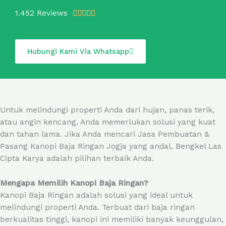
R
1.452 Reviews





a
t
e
Hubungi Kami Via Whatsapp
d
5
o
u
t
Untuk melindungi properti Anda dari hujan, panas terik,
o
atau angin kencang, Anda memerlukan solusi yang kuat
f
dan tahan lama. Jika Anda mencari Jasa Pembuatan &
5
Pasang Kanopi Baja Ringan Jogja yang andal, Bengkel Las
Cipta Karya adalah pilihan terbaik Anda.
Mengapa Memilih Kanopi Baja Ringan?
Kanopi Baja Ringan adalah solusi yang ideal untuk
melindungi properti Anda. Terbuat dari baja ringan
berkualitas tinggi, kanopi ini memiliki banyak keunggulan,