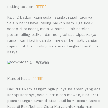
R
Railing Balkon





a
Railing balkon kami sudah sangat rapuh tadinya.
t
Selain berbahaya, railing balkon kami juga tidak
e
sedap di pandang mata. Alhamdulillah setelah
d
pesan railing balkon dari Bengkel Las Cipta Karya,
5
rumah kami jadi indah dan mewah kembali. Jangan
o
ragu untuk bikin railing balkon di Bengkel Las Cipta
u
Karya!
t
o
Wawan
f
5
R
Kanopi Kaca





a
Dari dulu kami sangat ingin punya halaman yang ada
t
kanopi kacanya, selain indah dan mewah, bisa lihat
e
pemandangan awan di atas. Jadi kami pesan kanopi
d
kaca di Bengkel Las Cipta Karya untuk halaman
5